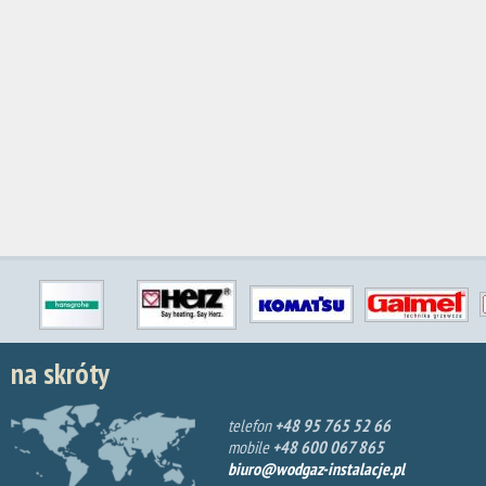
na skróty
telefon
+48 95 765 52 66
mobile
+48 600 067 865
biuro@wodgaz-instalacje.pl